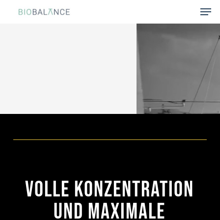
Skip
Men
to
main
Close
content
Menu
Volle Konzentration
und maximale